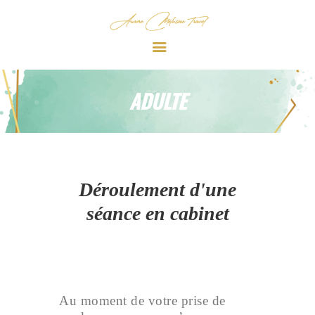
Aurore Mélusine TRACOL
BIENVENUE
ADULTE
PARCOURS
HYPNOSE
SÉANCE
INFOS
Déroulement d'une
séance en cabinet
Au moment de votre prise de